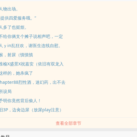
6新人物出场。
5“我提供四爱服务哦。”
4男人多了也挺烦。
93要不给你俩支个摊子说相声吧，一定
92三人ｙin乱狂欢，谢医生连线自慰。
91深喉，射尿（慎慎慎
90盛淮榆X盛景X祝嘉安（依旧有双龙入
89是这样的，她杀疯了
7&chapter88烈性酒，迷幻药，出不去
会所设局
85谢予明你竟然背后偷人！
4依旧3P，边肏边尿（放尿play注意）
查看全部章节