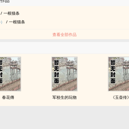
的作品
/
一根猫条
p）
/
一根猫条
查看全部作品
春花傳
军校生的玩物
《玉壶传