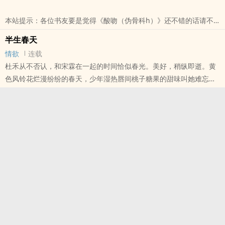
本站提示：各位书友要是觉得《酸吻》还不错的话请不要忘记向您QQ
本站提示：各位书友要是觉得《酸吻（伪骨科h）》还不错的话请不
群和微博里的朋友推荐哦！
要忘记向您QQ群和微博里的朋友推荐哦！
半生春天
情欲
连载
杜禾从不否认，和宋霖在一起的时间恰似春光。美好，稍纵即逝。黄
色风铃花烂漫纷纷的春天，少年湿热唇间桃子糖果的甜味叫她难忘。
他们确实有过很多美妙的过往。怎知世事难料。宋霖即将入狱的那一
晚，互通的电话里下着滂沱大雨，他把分手说出口，怎怪她应得过分
轻松。十年后他们在火光中重逢，脱下防毒面罩的他一双眼沉冷坚
毅，只是没了当年的绵绵深情。转身离开前杜禾攥紧他消防服的衣
摆，颤着声问。你过得好吗？不好。男人眸色淡
本站提示：各位书友要是觉得《半生春天》还不错的话请不要忘记向
您QQ群和微博里的朋友推荐哦！