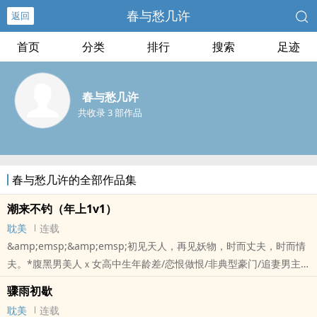
春与愁几许
返回
首页
分类
排行
搜索
足迹
春与愁几许
共收录 3 部作品
春与愁几许的全部作品集
潮来不钓（年上1v1）
耽美
连载
&amp;emsp;&amp;emsp;初见天人，再见妖物，时而丈夫，时而情
夫。*腹黑男美人ｘ女高中生年龄差/恋恨做恨/非典型豪门/追妻男主
是处。??情色文学，有点狗血。
骤雨初歇
本站提示：各位书友要是觉得《潮来不钓（年上1v1）》还不错的话
耽美
连载
请不要忘记向您QQ群和微博里的朋友推荐哦！