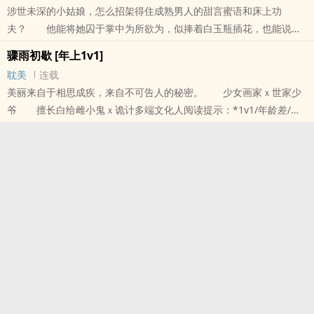
涉世未深的小姑娘，怎么招架得住成熟男人的甜言蜜语和床上功
夫？ 他能将她囚于掌中为所欲为，似捧着白玉瓶插花，也能说尽
好话、媚眼如丝，只为哄她吃一粒剥好的葡萄，逗她一笑。 唯独
骤雨初歇 [年上1v1]
不曾设想，他的小金丝雀会脱离掌控。 少女画家ｘ世家少爷
耽美
连载
擅长白给雌小鬼ｘ诡计多端文化人阅读提示：*1v1/年龄差/养成/现实
美丽来自于相思成疾，来自不可告人的秘密。 少女画家ｘ世家少
向/狗血酸甜口*现代背景，文风偏古。*男主是绿茶，相当茶。微博@
爷 擅长白给雌小鬼ｘ诡计多端文化人阅读提示：*1v1/年龄差/养
春与愁几许
成/现实向/狗血酸甜口*现代背景，文风偏古。微博@春与愁几许
本站提示：各位书友要是觉得《骤雨初歇》还不错的话请不要忘记向
本站提示：各位书友要是觉得《骤雨初歇 [年上1v1]》还不错的话请
您QQ群和微博里的朋友推荐哦！
不要忘记向您QQ群和微博里的朋友推荐哦！