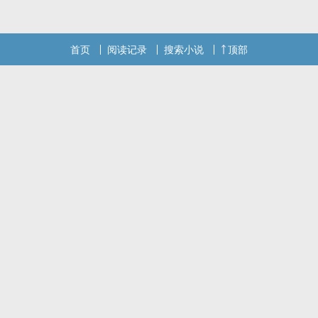
首页
阅读记录
搜索小说
顶部