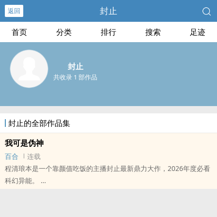
封止
返回
首页
分类
排行
搜索
足迹
封止
共收录 1 部作品
封止的全部作品集
我可是伪神
百合
连载
程清琅本是一个靠颜值吃饭的主播封止最新鼎力大作，2026年度必看
科幻异能。
本站提示：各位书友要是觉得《我可是伪神》还不错的话请不要忘记
向您QQ群和微博里的朋友推荐哦！